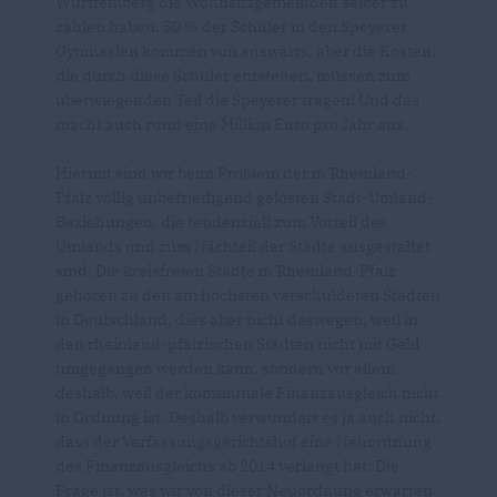
Württemberg die Wohnsitzgemeinden selber zu
zahlen haben. 50 % der Schüler in den Speyerer
Gymnasien kommen von auswärts, aber die Kosten,
die durch diese Schüler entstehen, müssen zum
überwiegenden Teil die Speyerer tragen! Und das
macht auch rund eine Million Euro pro Jahr aus.
Hiermit sind wir beim Problem der in Rheinland-
Pfalz völlig unbefriedigend gelösten Stadt-Umland-
Beziehungen, die tendenziell zum Vorteil des
Umlands und zum Nachteil der Städte ausgestaltet
sind. Die kreisfreien Städte in Rheinland-Pfalz
gehören zu den am höchsten verschuldeten Städten
in Deutschland, dies aber nicht deswegen, weil in
den rheinland-pfälzischen Städten nicht mit Geld
umgegangen werden kann, sondern vor allem
deshalb, weil der kommunale Finanzausgleich nicht
in Ordnung ist. Deshalb verwundert es ja auch nicht,
dass der Verfassungsgerichtshof eine Neuordnung
des Finanzausgleichs ab 2014 verlangt hat. Die
Frage ist, was wir von dieser Neuordnung erwarten