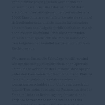
kann nicht losgelöst gesehen werden von der
Verwaltungsreform. Diese darf sich nicht darin
erschöpfen, Verbandsgemeinden von mindestens
10000 Einwohnern zu schaffen. Sie müsste sehr viel
tiefgreifender sein, und sie müsste insbesondere
eine umfassende Aufgabenkritik beinhalten, wie sie
aber leider in Rheinland-Pfalz nicht stattfindet.
Vereinfacht ausgedrückt: Die Reform müsste von
den Aufgaben her gestaltet werden und nicht vom
Kirchturm aus.
Was unsere finanzielle Schieflage betrifft, so sind
wir, um das salopp auszudrücken, eher Opfer als
Täter. Das beweist auch der Umstand, dass Speyer
unter den kreisfreien Städten in Rheinland-Pfalz zu
den Städten gehört, die relativ gesehen am
wenigsten verschuldet sind. Und es mag auch ein
kleiner Trost sein, dass sich die Finanzsituation der
Stadt im Licht der Rechnungsergebnisse für die
Vorjahre betrachtet besser darstellt als es der