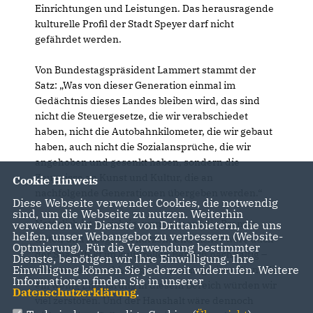
Einrichtungen und Leistungen. Das herausragende
kulturelle Profil der Stadt Speyer darf nicht
gefährdet werden.
Von Bundestagspräsident Lammert stammt der
Satz: „Was von dieser Generation einmal im
Gedächtnis dieses Landes bleiben wird, das sind
nicht die Steuergesetze, die wir verabschiedet
haben, nicht die Autobahnkilometer, die wir gebaut
haben, auch nicht die Sozialansprüche, die wir
angehoben und gesenkt haben, sondern die
Zeugnisse an Kunst und Kultur, die an
Cookie Hinweis
nachfolgende Generationen übergeben werden.“
Diese Webseite verwendet Cookies, die notwendig
sind, um die Webseite zu nutzen. Weiterhin
Natürlich ist es richtig, wenn wir auf die Bremse
verwenden wir Dienste von Drittanbietern, die uns
helfen, unser Webangebot zu verbessern (Website-
treten und Ausgaben kürzen. Und sicher wäre auch
Optmierung). Für die Verwendung bestimmter
der Spareffekt im kulturellen Bereich nachhaltig –
Dienste, benötigen wir Ihre Einwilligung. Ihre
Einwilligung können Sie jederzeit widerrufen. Weitere
aber er wäre nachhaltig in einem negativen Sinn. Mit
Informationen finden Sie in unserer
ein wenig Einsparung in diesem Bereich würden wir
Datenschutzerklärung
.
viel zerstören. Und der Haushalt wäre dennoch