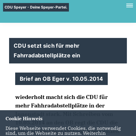
CDU Speyer - Deine Speyer-Partei.
CDU setzt sich für mehr
Fahrradabstellplätze ein
Brief an OB Eger v. 10.05.2014
wiederholt macht sich die CDU für
mehr Fahhradabstellplätze in der
Innenstadt stark. Mit Schreiben vom
Cookie Hinweis
10.05.2014 an den OB regt die CDU die
Diese Webseite verwendet Cookies, die notwendig
Einrichtung von Fahrradabstellplätzen
sind, um die Webseite zu nutzen. Weiterhin