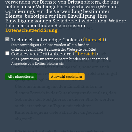
verwenden wir Dienste von Drittanbietern, die uns
in der Gutenbergstraße an und bittet
helfen, unser Webangebot zu verbessern (Website-
Optmierung). Für die Verwendung bestimmter
um zügige Umsetzung.
Dienste, benötigen wir Ihre Einwilligung. Ihre
Einwilligung können Sie jederzeit widerrufen. Weitere
Informationen finden Sie in unserer
"Sehr geehrter Herr Oberbürgermeister,
Datenschutzerklärung
.
Technisch notwendige Cookies (
Übersicht
)
da wir in der Speyerer Innenstadt einen regen
Die notwendigen Cookies werden allein für den
Fahrradverkehr haben, dessen weitere
ordnungsgemäßen Gebrauch der Webseite benötigt.
Cookies von Drittanbietern (
Übersicht
)
Intensivierung wir uns wünschen, wächst auch
Zur Optimierung unserer Webseite binden wir Dienste und
immer mehr der Bedarf an Fahrradabstellplätzen,
Angebote von Drittanbietern ein.
wo Fahrräder nicht nur abgestellt, sondern auch
angeschlossen werden können. Eine solche sehr gut
Alle akzeptieren
Auswahl speichern
geeignete Möglichkeit sehen wir in
Übereinstimmung mit den Einzelhändlern in
diesem Bereich in der Gutenbergstraße entlang des
Gebäudes der Postgalerie. In dieser Straße werden
auch jetzt schon an Tagen mit erhöhter
Kundenfrequenz viele Fahrräder ungeordnet
abgestellt.
Wir bitten Sie deshalb, wie hier vorgeschlagen