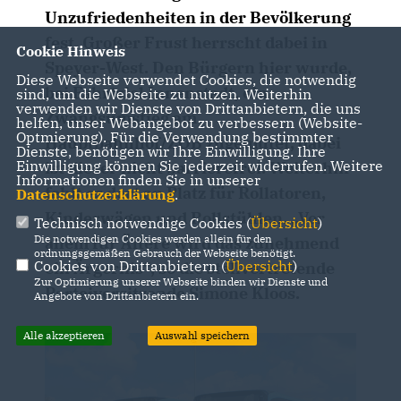
Unzufriedenheiten in der Bevölkerung
fest. Großer Frust herrscht dabei in
Cookie Hinweis
Speyer-West. Den Bürgern hier wurde,
Diese Webseite verwendet Cookies, die notwendig
bei Fahrtziel Innenstadt, ein
sind, um die Webseite zu nutzen. Weiterhin
verwenden wir Dienste von Drittanbietern, die uns
Zwangsumstieg am
helfen, unser Webangebot zu verbessern (Website-
Optmierung). Für die Verwendung bestimmter
Hauptbahnhof/ZOB zugemutet, dabei
Dienste, benötigen wir Ihre Einwilligung. Ihre
Einwilligung können Sie jederzeit widerrufen. Weitere
ist dieser nicht barrierefrei. Weiterhin
Informationen finden Sie in unserer
fehlt es dort an Platz für Rollatoren,
Datenschutzerklärung
.
Kinderwägen und Rollstühlen. „Vor
Technisch notwendige Cookies (
Übersicht
)
Die notwendigen Cookies werden allein für den
allem für Ältere wird das zunehmend
ordnungsgemäßen Gebrauch der Webseite benötigt.
Cookies von Drittanbietern (
Übersicht
)
ein Ärgernis“, so die stellvertretende
Zur Optimierung unserer Webseite binden wir Dienste und
Parteivorsitzende Simone Kloos.
Angebote von Drittanbietern ein.
Alle akzeptieren
Auswahl speichern