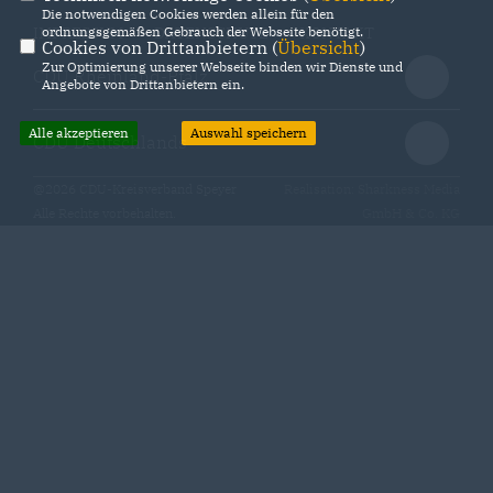
Die notwendigen Cookies werden allein für den
ordnungsgemäßen Gebrauch der Webseite benötigt.
IMPRESSUM
DATENSCHUTZ
KONTAKT
Cookies von Drittanbietern (
Übersicht
)
Zur Optimierung unserer Webseite binden wir Dienste und
CDU Rheinland-Pfalz
Angebote von Drittanbietern ein.
Alle akzeptieren
Auswahl speichern
CDU Deutschlands
@2026 CDU-Kreisverband Speyer
Realisation: Sharkness Media
Alle Rechte vorbehalten.
GmbH & Co. KG